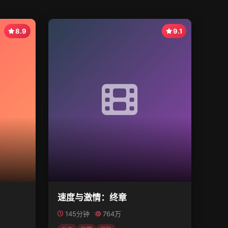
8.9
9.1
速度与激情：终章
145分钟
764万