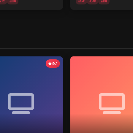
冒险
剧情
悬疑
犯罪
剧情
9.1