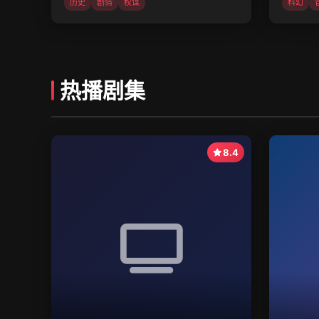
历史
剧情
权谋
科幻
热播剧集
8.4