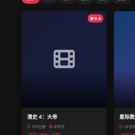
9.4
清史 4：大帝
星际救
137分钟
479万
141