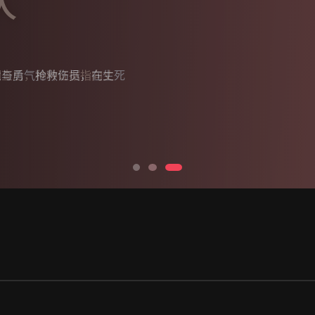
业与勇气抢救伤员，在生死