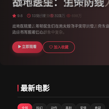
战地医生：生命防线
9.7
9.8
9.6
38集 | 更新至30集
32集 | 更新至25集
135分钟
523万
698万
651万
战地医院里，年轻医生们在炮火纷飞中坚守岗位，用专
边缘书写医者仁心。
立即观看
立即观看
立即观看
加入收藏
加入收藏
加入收藏
最新电影
全部
科幻
动作
喜剧
爱情
悬疑