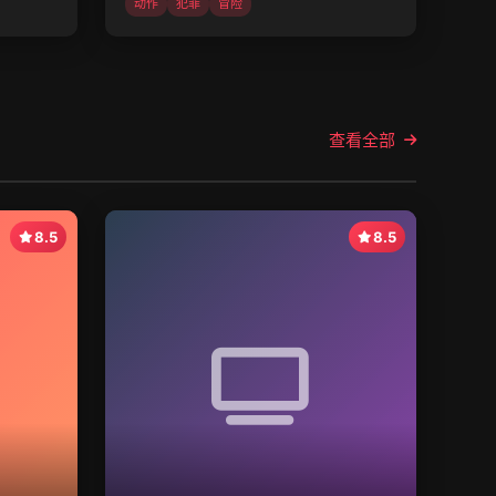
动作
犯罪
冒险
查看全部
8.5
8.5